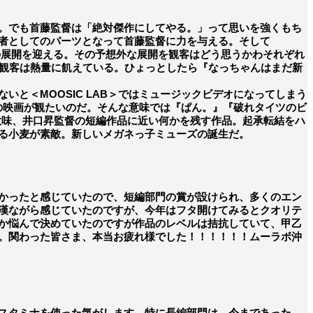
。でも首藤監督は「絶対傑作にしてやる。」って思いを強くもち
者としてのパーツとなって首藤監督に力を与える。そして
の展開を迎える。その予想外な展開を観客はどう思うかわそれぞれ
、観客は熱量に飢えている。ひょっとしたら『なっちゃんはまだ新
と＜MOOSIC LAB＞ではミュージックビデオになってしまう
での映画が観たいのだ。そんな意味では『ぱん。』『破れタイツのビ
ある意味、井口昇監督の短編作品に近い何かを残す作品。起承転結をハ
る小麦が素敵。新しいメガネっ子ミューズの誕生だ。
かったと感じていたので、短編部門の賞が設けられ、多くのエン
漢ながら感じていたのですが、今年はフタ開けてみるとクオリテ
か悩んで決めていたのですが作品のレベルは拮抗していて、甲乙
。関わった皆さま、本当お疲れ様でした！！！！！！ムーラボ沖
スタミナを使った気がします。特に長編部門は、今まであった