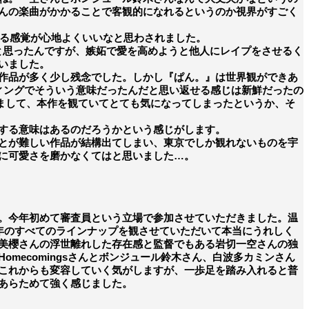
んの楽曲がかかることで客観的になれるというのか視界がすごく
くる感覚が心地よくいいなと思わされました。
と思ったんですが、嫉妬で愛を高めようと他人にレイプをさせるく
いました。
作品が多く少し残念でした。しかし『ぱん。』は世界観ができあ
ディングでそういう意味だったんだと思い返せる感じは新鮮だったの
いまして、本作を観ていてとても気になってしまったというか、そ
する意味はあるのだろうかという感じがします。
とが難しい作品が結構出てしまい、東京でしか観れないものを宇
に可愛さを磨かなくてはと思いました…。
す。今年初めて審査員という立場で参加させていただきました。温
17年のすべてのラインナップを観させていただいて本当にうれしく
美櫻さんの浮世離れした存在感と監督でもある岩切一空さんの独
ecomingsさんとボンジュール鈴木さん、白波多カミンさん
これからも変容していく気がしますが、一歩足を踏み入れると普
あらためて強く感じました。