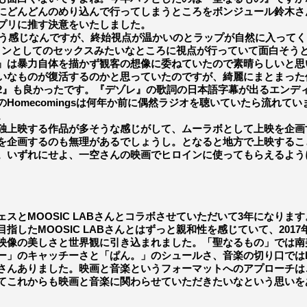
にどんどんのめり込んで行ってしまうところをボンジュール鈴木さ
プリに推す決意をいたしました。
という感じなんですが、終始視点が温かいのとラップが自然に入って
ションとしてのセックスみたいなところに視点が行っていて面白そう
』は暴力自体を描かず観客の想像に委ねていたので素晴らしいと思
なものが復活するのかと思っていたのですが、綺麗にまとまった
NCE2』も良かったです。『デゾレ』の歌詞の日本語字幕が出るエン
Homecomingsは何年か前に偶然ラジオを聴いていたら流れて
。
独上映する作品が多そうな感じがして、ムーラボとして上映を企画
を企画するのも無理があるでしょうし。となると地方で上映するこ
。いずれにせよ、一空さんの映画でヒロインに使ってもらえるよう
とMOOSIC LABさんとコラボさせていただいて3年になりま
したMOOSIC LABさんとはずっと親和性を感じていて、20
映像の美しさと世界観に引き込まれました。「聖なるもの」では南
」のキャッチーさと「ぱん。」のシュールさ、音楽の切り口ではHom
さんありました。映画と音楽というフォーマットへのアプローチは
てこれからも映画と音楽に関わらせていただきたいなという思いを