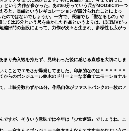
という力作が多かった。あの60分っていう尺がMOOSICの一つ
えると、長編というレギュレーションが設けられたことによっ
したのではないでしょうか。一方で、長編でも「聖なるもの」や
関しては15分という尺を生かした作品というよりは、ほぼMVだっ
短編部門の新設によって、力作が次々と生まれ、多様性も広がっ
あまり先入観を持たず、見終わった後に感じる直感を大切にしま
いくことでエモさが爆発してました。印象的なのは＊＊＊＊＊＊
てからのボンジュール鈴木のドリーミーな楽曲でエモーショナル
、上映分数わずか15分。作品自体がファストパンクの一枚のア
んですが、そういう意味では今年は『少女邂逅』でしょうね。こ
ね。一空さんとボンジュール鈴木さんなんて大丈夫かなというの