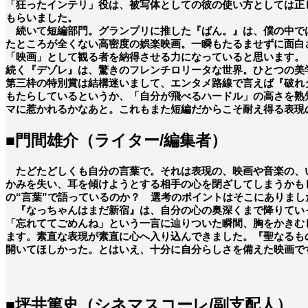
「狂ったインテリ」役は、被写体としての彼の使い方としては正
もらいました。
続いて短編部門。グランプリに推した『ぱん。』は、僕の中では
たところが全くない高密度の娯楽映画。一瞬もたるませずに面白
「映画」として観る者を納得させる力になっていると思います。
続く『デゾレ』は、驚きのフレンチロリータな世界。ひとつの美
第三枠の特別賞は結構迷いまして、エンタメ路線で言えば『破れ
もたらしているというか、「自分が飛べるハードル」の高さを熟
マに惹かれるかなあと。これもまた短編だからこそ耐え得る表現
■門間雄介（ライター/編集者）
たどたどしくも自分の言葉で。それは表現の、映画や音楽の、い
かみを失い、耳を傾けようとする相手の心を閉ざしてしまうかも
の“言葉”で語っているのか？ 選考のポイントはそこにありまし
『なっちゃんはまだ新宿』は、自分の心の奥深くまで降りてい
「忘れててごめんね」という一言に辿りついた瞬間、胸をかきむし
ます。素直な表現が素直に心へ入り込んできました。『聖なるも
開いてほしかった。とはいえ、十分に自分らしさを備えた映画で
■坪井篤史（シネマスコーレ/副支配人）