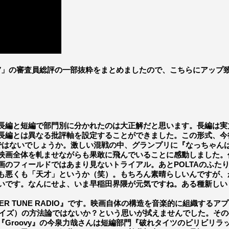
 2017」の審査員総評の一部抜粋をまとめましたので、こちらにア
編と短編で部門別に分かれたのは大正解だと思います。長編は実
長編とは異なる批評軸を設定することができました。この形式、今
はないでしょうか。激しい混戦の中、グランプリに『なっちゃん
映画全体を軋ませながらも果敢に飛んでいることに感動しました。
画のフィールドではあまり見ないトライアル。あとPOLTAのふた
悪くも「天才」というか（笑）。もちろん素晴らしいんですが、
いです。なんにせよ、いま早稲田界隈が元気ですね。ある種新しい
R TUNE RADIO』です。映画自体の構造を音楽的に組織する
サイズ）の方法論ではないか？という思いが拭えませんでした。そ
Groovy』の今泉力哉さんは短編部門『破れタイツのビリビリラ