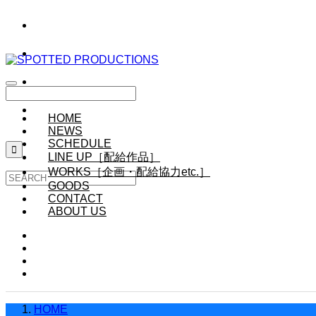
HOME
NEWS
SCHEDULE

LINE UP［配給作品］
WORKS［企画・配給協力etc.］
GOODS
CONTACT
ABOUT US
HOME