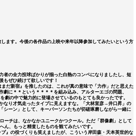
ップ致します。今後の各作品の上映や来年以降参加してみたいという方
力者の全力投球ばかりが揃った白熱のコンペになりましたし、短
後もぜひ続けて欲しいです！
はまだ新宿』を推したのは、これが真の意味で「力作」だと思えた
作劇に＊＊という＊＊＊＊を組み込み、アルターエゴの問題、
りを劇の中で魅力的に登場させているのもとても良かったです。
かなり才気走ったタイプに見えますな。「大林宣彦→井口昇」の
「シーン」として、キーパーソンたちが切磋琢磨しながら一緒に
アプローチは、なかなかユニークかつクール。ただ「群像劇」として
のへん、もっと精査したものを観てみたいです。
ップ』の役づくりも笑えましたが、こういう岸田森・天本英世的な