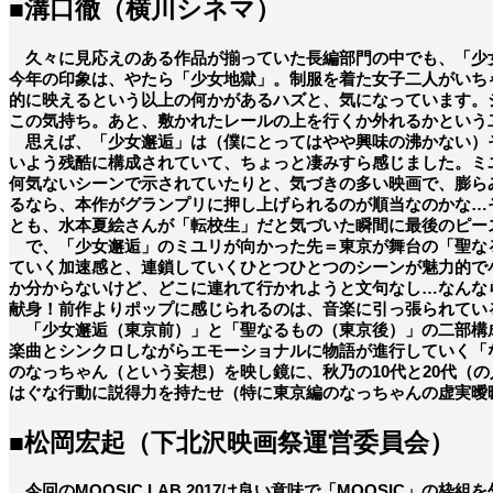
■溝口徹（横川シネマ）
久々に見応えのある作品が揃っていた長編部門の中でも、「少女
今年の印象は、やたら「少女地獄」。制服を着た女子二人がいち
的に映えるという以上の何かがあるハズと、気になっています。
この気持ち。あと、敷かれたレールの上を行くか外れるかという
思えば、「少女邂逅」は（僕にとってはやや興味の沸かない）そ
いよう残酷に構成されていて、ちょっと凄みすら感じました。ミ
何気ないシーンで示されていたりと、気づきの多い映画で、膨ら
るなら、本作がグランプリに押し上げられるのが順当なのかな…
とも、水本夏絵さんが「転校生」だと気づいた瞬間に最後のピー
で、「少女邂逅」のミユリが向かった先＝東京が舞台の「聖なる
ていく加速感と、連鎖していくひとつひとつのシーンが魅力的で
か分からないけど、どこに連れて行かれようと文句なし…なんな
献身！前作よりポップに感じられるのは、音楽に引っ張られてい
「少女邂逅（東京前）」と「聖なるもの（東京後）」の二部構成
楽曲とシンクロしながらエモーショナルに物語が進行していく「
のなっちゃん（という妄想）を映し鏡に、秋乃の10代と20代
はぐな行動に説得力を持たせ（特に東京編のなっちゃんの虚実曖
■松岡宏起（下北沢映画祭運営委員会）
今回のMOOSIC LAB 2017は良い意味で「MOOSIC