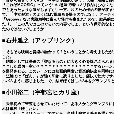
「これぞMOOSIC」っていういい意味で軽いノリ作品は少なく
でもあったような気がしますが、一方、尺のため作品の幅が狭ま
て、「少女邂逅」のようにMV風映画を撮るのではなく、アーテ
「Groovy」など実験精神に富んだ怪作も生まれたので、結果的
たり、「この尺ではこのぐらいの内容でしょ」という保守的なも
たのではないでしょうか！
■石井雅之（アップリンク）
そもそも映画と音楽の融合って？ということから考えましたが、
した。
結果としては長編の『聖なるもの』に大きく心を揺さぶられまし
＊＊した岩切一空が＊＊＊＊＊＊＊＊＊＊＊＊＊＊＊するシーン
を爆発させる。このシーンには映画的興奮と音楽的快楽を同時に
短編では『ぱん。』が強く印象に残りました。痛快で壮大でサイ
ルバムように感じました。で、結果ぼくはこの2本をグランプリ
■小田裕二（宇都宮ヒカリ座）
去年初めて審査をさせていただいて、ある人からグランプリに推
れは単独上映したい。
しかし、これはムーラボですから、単独上映する映画を選んでも