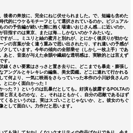
、後者の奔放に、完全にねじ伏せられました。で、短編も含めた
時代的にウケるモチーフとして選択されているのか。ビジュアル
ものの予告編が続いた際に抱く場違いおじさん感…に近いのか、
が目指すのは東京、または海…しかないのか？みたいな。
ですが…。ミユリと紬の蜜月と別れが、とにかく後戻りが効かな
ーンの言葉が全く違う重みで思い出されたり、すれ違いの予感が
ゾクしています。今年の傾向の全部乗せ（しかし一枚上手）であ
。あと、音楽が与えた余韻や繊細な透明感は、実験的とは言えず
です。
伏線くさい要素はさっさと置き去りに、どこまでも暴走・膨張し
なアングルとキレキレの編集、美女図鑑。どこに連れて行かれる
して何より、一気に映画をさらっていった本作の小川紗良さんの
。とにかく面白かった！
った？）というのは乱暴だとしても。好演も披露するPOLTAの
解答と言えるのかな、と。それはともかく、自分の恋敵であるはず
ってくるというのは、実はスゴいことじゃないか、と。彼女のちぐ
像として面白い。力作だと思います。
をしていても決しておかしくないクオリティの作品ばかりであり、今ま