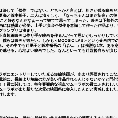
決して「傑作」ではない。どちらかと言えば、粗さが残る映画だ
夏海と菅本裕子。二人は清々しく、『なっちゃんはまだ新宿』の役
督のこと好きなんだなぁーって観てて思ってしまった。映画は予想外
映画には熱量が必要。上手い演出や傑作を意識して作った作品より
グランプリは決まり。
短編映画は作り手が映画を作るんだって思いがしっかりしていない
僕らは映画が観たい。しかも＜MOOSIC LAB＞という企画内
強になる。その中でも辻凪子と阪本裕吾の『ぱん。』は強烈な1本。
で魅せる。心地よい映画でした。なんといっても辻監督自らが演じ
ボにエントリーしていた光る短編映画が、あまり評価されてこな
境的に、長編より短編の方が良い作品作れるんじゃないか？と門外
！！賞に関しては、毎年客観的な視点でムーラボの賞にふさわしい
ムーラボがまた新たな次元の映画祭に突入したんだと実感しました
けします。
門が分かれ、単純に尺が長い作品が増えたので審査するのに非常に