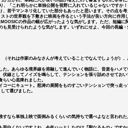
なり、「これ明らかに単独公開を視野に入れているじゃないですか！」
り、若干マンネリ化していた部分もあったと思います。その点を考
ィストの世界観を下敷きに映画を作るという手法が良い方向に作用
にMOOSICの作品の幅が広がったような気がします。ただ、短編に
のも見受けられたような気がします。いずれにせよ、今回の長編・
（それは作家のみなさんが考えていることでなんでしょうが）、
た。あらゆる境界線を溶融して進んでいく物語に、音楽をハメて
。伏線としてノイズを鳴らして、テンションを張り詰めさせておい
食らい心底痺れました。
コーにキュート。怒涛の展開をものすごいテンションで突っ走って
として選びました。
すなら単独上映で面倒みるくらいの気持ちで選べよなと言われた
面白くないですよね。今年ハッとしたのは『聖なるもの』ですか