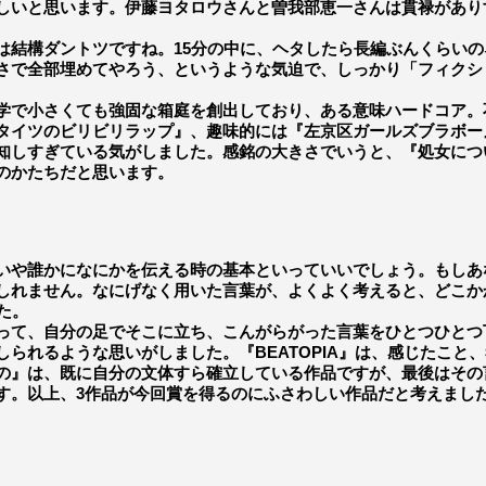
しいと思います。伊藤ヨタロウさんと曽我部恵一さんは貫禄があり
結構ダントツですね。15分の中に、ヘタしたら長編ぶんくらいの
さで全部埋めてやろう、というような気迫で、しっかり「フィクシ
学で小さくても強固な箱庭を創出しており、ある意味ハードコア。
タイツのビリビリラップ』、趣味的には『左京区ガールズブラボー
知しすぎている気がしました。感銘の大きさでいうと、『処女につ
のかたちだと思います。
や誰かになにかを伝える時の基本といっていいでしょう。もしあ
しれません。なにげなく用いた言葉が、よくよく考えると、どこか
た。
って、自分の足でそこに立ち、こんがらがった言葉をひとつひとつ
られるような思いがしました。『BEATOPIA』は、感じたこと
の』は、既に自分の文体すら確立している作品ですが、最後はその
す。以上、3作品が今回賞を得るのにふさわしい作品だと考えまし