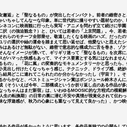
邂逅」と「聖なるもの」が突出したインパクト。前者の緻密さと
ゃいちゃしてんなーな印象。単に世代的に撮りやすい題材なのか、
シネコンに映画観に行ったら実写・アニメを問わず立て続けに学園
二択（の強迫観念？）と、ひいては若者の「上京問題」。今、若者
れらのモチーフ全部乗せ。敬遠したくなる映画のハズ、だったの
ユリの選択や紬の運命を踏まえて思い返せば、他愛ないと思えたシ
みはあるけど無駄がない、緻密で意志的な構成力に舌を巻き、ゾク
そんなイメージが湧いて、ギリギリ迷って「聖なるもの」を次席に
スがハマった快感もあって、マイナス要素とする気にはなれません
もの」。「花に嵐」の変奏的なモキュメンタリーかと思ったら、
小見出し付けたくなっちゃう感じ。テクニック、ドライブ感、絶妙
ら結局どこに連れてこられたのか分からなかったし（宇宙？）。そ
るからかなと、ベストミュージシャン賞はボンジュール鈴木さんに
（そういえば今年、二部構成というか折り返し点のある作品が多か
なっちゃんはまだ新宿」は、いわゆるMOOSIC的な方程式の模範
（の人生の転換期）の日常の裏に潜む不安や真情が視覚化されて伝わ
昧な浮遊感が、秋乃の心象にも重なって見えて良かった）、かつ映
」の枠組を外れる作品が多かったように思います。各作品単独での公開