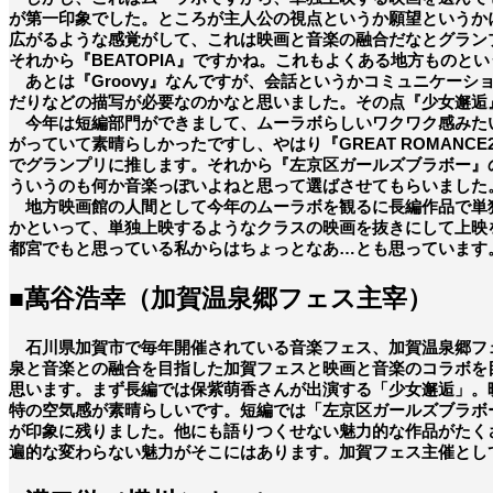
が第一印象でした。ところが主人公の視点というか願望というか
広がるような感覚がして、これは映画と音楽の融合だなとグラン
それから『BEATOPIA』ですかね。これもよくある地方もの
あとは『Groovy』なんですが、会話というかコミュニケー
だりなどの描写が必要なのかなと思いました。その点『少女邂逅
今年は短編部門ができまして、ムーラボらしいワクワク感みたい
がっていて素晴らしかったですし、やはり『GREAT ROMA
でグランプリに推します。それから『左京区ガールズブラボー』の
ういうのも何か音楽っぽいよねと思って選ばさせてもらいました
地方映画館の人間として今年のムーラボを観るに長編作品で単
かといって、単独上映するようなクラスの映画を抜きにして上映
都宮でもと思っている私からはちょっとなあ…とも思っています
■萬谷浩幸（加賀温泉郷フェス主宰）
石川県加賀市で毎年開催されている音楽フェス、加賀温泉郷フェス
泉と音楽との融合を目指した加賀フェスと映画と音楽のコラボを目指
思います。まず長編では保紫萌香さんが出演する「少女邂逅」。
特の空気感が素晴らしいです。短編では「左京区ガールズブラボー
が印象に残りました。他にも語りつくせない魅力的な作品がたく
遍的な変わらない魅力がそこにはあります。加賀フェス主催とし