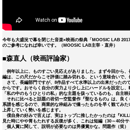
今年も大盛況で幕を閉じた音楽×映画の祭典「MOOSIC LAB
のご参考になれば幸いです。（MOOSIC LAB主宰・直井）
■森直人（映画評論家）
例年以上に、ものすごい見応えがありました。まず今回から、長
編は、この尺だからこそ評価に踏み切れる、という意味合いで、
さて、長編部門ですが、8作品すべて水準以上の出来だったので
からです。おそらく自分の実力より少し上にハードルを設定し、
「私の中のもうひとりの私」的な主題を扱っているのも、自主映
それに比べると話題の岩切一空監督作『聖なるもの』は、良くも
系譜を感じるので、商業的な枠組みで撮ったものを早く観てみた
上昇していく勢いを感じます。
僕自身の好みで言えば、実はトップに推したかったのは『KILLE
見た時にやや胃もたれする反復が多く、これは短編（30～40分
個人賞に関して、説明が必要なのは男優賞かな。問題作（笑）『