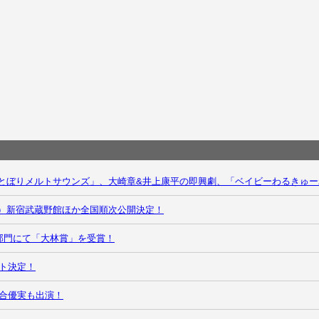
慶一共演の「ほとぼりメルトサウンズ」、大崎章&井上康平の即興劇、「ベイビーわる
金）新宿武蔵野館ほか全国順次公開決定！
ion部門にて「大林賞」を受賞！
ト決定！
合優実も出演！