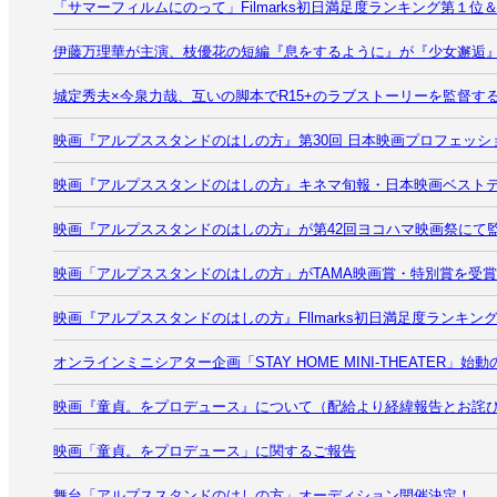
「サマーフィルムにのって」Filmarks初日満足度ランキング第
伊藤万理華が主演、枝優花の短編『息をするように』が『少女邂逅
城定秀夫×今泉力哉、互いの脚本でR15+のラブストーリーを監督する新
映画『アルプススタンドのはしの方』第30回 日本映画プロフェッ
映画『アルプススタンドのはしの方』キネマ旬報・日本映画ベストテ
映画『アルプススタンドのはしの方』が第42回ヨコハマ映画祭にて
映画「アルプススタンドのはしの方」がTAMA映画賞・特別賞を受
映画『アルプススタンドのはしの方』Fllmarks初日満足度ランキン
オンラインミニシアター企画「STAY HOME MINI-THEATER」始
映画『童貞。をプロデュース』について（配給より経緯報告とお詫
映画「童貞。をプロデュース」に関するご報告
舞台「アルプススタンドのはしの方」オーディション開催決定！