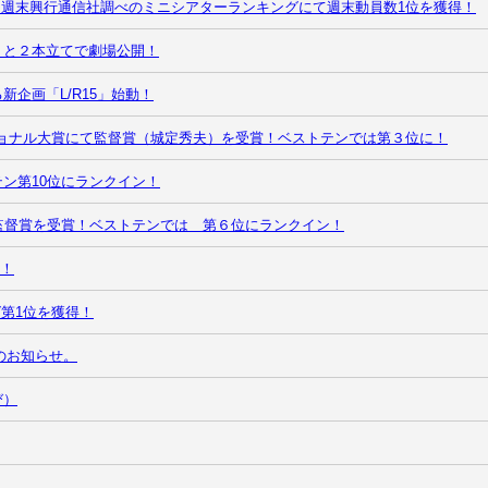
１位＆週末興行通信社調べのミニシアターランキングにて週末動員数1位を獲得！
』と２本立てで劇場公開！
企画「L/R15」始動！
ショナル大賞にて監督賞（城定秀夫）を受賞！ベストテンでは第３位に！
ン第10位にランクイン！
監督賞を受賞！ベストテンでは 第６位にランクイン！
賞！
グ第1位を獲得！
動のお知らせ。
び）