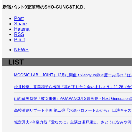
新宿バルト9登頂時のSHO-GUNG&T.K.D。
Post
Share
Hatena
RSS
Pin it
NEWS
LIST
MOOSIC LAB［JOINT］12月に開催！xiangyu&鈴木
松井玲奈、筧美和子ら出演『幕が下りたら会いましょう』11.26（
山西竜矢監督「彼女来来」がJAPANCUTS映画祭・Next Generat
高校演劇リブート企画 第二弾『水深ゼロメートルから』 出演キャス
城定秀夫×今泉力哉「愛なのに」主演は瀬戸康史、さとうほなみや河