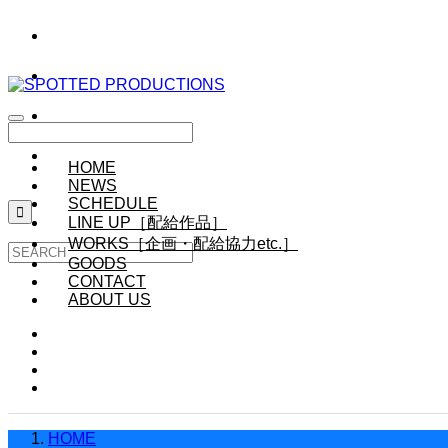
HOME
NEWS
SCHEDULE

LINE UP［配給作品］
WORKS［企画・配給協力etc.］
GOODS
CONTACT
ABOUT US
HOME