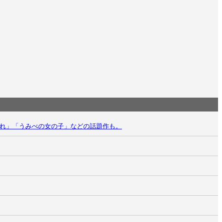
きゅーれ」「うみべの女の子」などの話題作も。