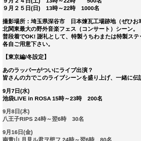
９月２４日(土) 13時～22時 500名
９月２５日(日) 13時～22時 1000名
撮影場所：埼玉県深谷市 日本煉瓦工場跡地（ぜひお
北関東最大の野外音楽フェス（コンサート）シーン。
普段着でOK! 謝礼として、特製うちわまたは特製ス
各自ご用意下さい。
【東京編/冬設定】
あのラッパーがついにライブ出演？
皆さんの力でこのライブシーンを盛り上げ、一緒に伝
9月7日(水)
池袋LIVE in ROSA 15時～23時 200名
9月8日(木)
八王子RIPS 24時～翌6時 30名
9月16日(金)
南青山 月見ル君ヲ想フ 24時～翌6時 80名