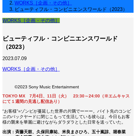
WORKS［企画・その他］
ビューティフル・コンビニエンスワールド（2023）
WORKS［企画・その他］
ビューティフル・コンビニエンスワールド
（2023）
2023.07.09
WORKS［企画・その他］
©️2023 Sony Music Entertainment
TOKYO MX 7月4日、11日（火） 23:30～24:00（※エムキャス
にて１週間の見逃し配信あり）
“お客様”=ゾンビが蔓延した世界の片隅でーーー。バイト先のコンビ
ニのバックヤードに閉じこもって生活している彼らは、今日もお客
様の襲来を華麗に避けながらダラダラとした日常を送っていた。
出演：斉藤天鼓、久保田康祐、米良まさひろ、五十嵐諒、堀春菜