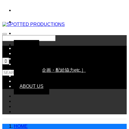
HOME
NEWS
SCHEDULE

LINE UP［配給作品］
WORKS［企画・配給協力etc.］
GOODS
CONTACT
ABOUT US
HOME