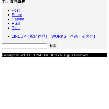
力：直井卓俊
Post
Share
Hatena
RSS
Pin it
LINEUP［配給作品］
,
WORKS［企画・その他］
検
索:
Copyright © SPOTTED PRODUCTIONS All Rights Reserved.