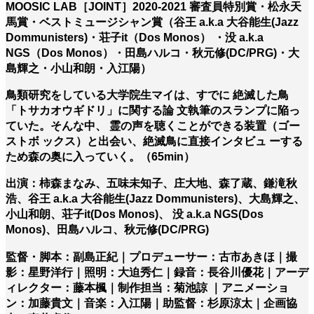
MOOSIC LAB［JOINT］2020-2021 審査員特別賞・松永天
馬賞・ベストミュージシャン賞（谷王 a.k.a 大谷能生(Jazz
Dommunisters)・荘子it（Dos Monos） ・没 a.k.a
NGS（Dos Monos）・田島ハルコ・秋元修(DC/PRG)・大
島輝之・小山和朗・入江陽）
鳥類研究をしている大学院生マイは、すでに 絶滅した鳥
「トサカオウギドリ」に関する論 文執筆のスランプに陥っ
ていた。そんな中、 霊の声を聴くことができる装置（ゴー
ストボ ックス）と出会い、絶滅鳥に直接インタビュ ーする
ため森の奥に入っていく。（65min）
出演：柿森まなみ、五味未知子、庄大地、森了蔵、鎌滝秋
浩、谷王 a.k.a 大谷能生(Jazz Dommunisters)、大島輝之、
小山和朗、荘子it(Dos Monos)、 没 a.k.a NGS(Dos
Monos)、田島ハルコ、秋元修(DC/PRG)
監督・脚本：副島正紀｜プロデューサー：古市あきほ｜撮
影：星野洋行｜照明：大迫秀仁｜録音：長谷川優花｜アーデ
ィレクター：藤本楓｜制作担当：菊池諒 ｜アニメーショ
ン：加藤貴文｜音楽：入江陽｜助監督：杉原涼太｜企画協