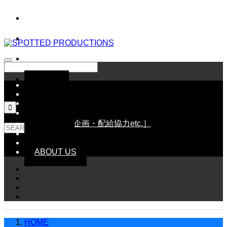
HOME
NEWS
SCHEDULE

LINE UP［配給作品］
WORKS［企画・配給協力etc.］
GOODS
CONTACT
ABOUT US
HOME