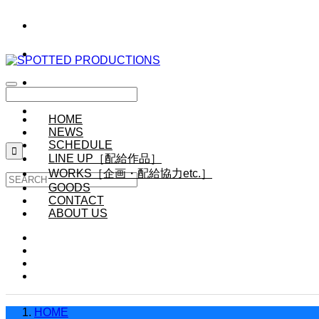
HOME
NEWS
SCHEDULE

LINE UP［配給作品］
WORKS［企画・配給協力etc.］
GOODS
CONTACT
ABOUT US
HOME