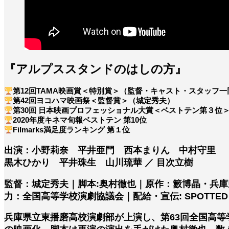
『アルプススタンドのはしの方』
第12回TAMA映画賞＜特別賞＞（監督・キャスト・スタッフ一
第42回ヨコハマ映画祭＜監督賞＞（城定秀夫）
第30回 日本映画プロフェッショナル大賞＜ベストテン第３位
2020年度キネマ旬報ベストテン 第10位
Filmarks満足度ランキング 第１位
出演：小野莉奈 平井亜門 西本まりん 中村守里
黒木ひかり 平井珠生 山川琉華 ／ 目次立樹
監督：城定秀夫｜脚本:奥村徹也｜原作：籔博晶・兵庫
力：全国高等学校演劇協議会｜配給・宣伝: SPOTTED
兵庫県立東播磨高校演劇部が上演し、第63回全国高