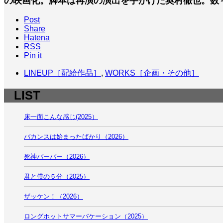
の映画化。脚本は再演の演出を手がけた奥村徹也。数
Post
Share
Hatena
RSS
Pin it
LINEUP［配給作品］
,
WORKS［企画・その他］
LIST
床一面こんな感じ(2025）
バカンスは始まったばかり（2026）
死神バーバー（2026）
君と僕の５分（2025）
ザッケン！（2026）
ロングホットサマーバケーション（2025）