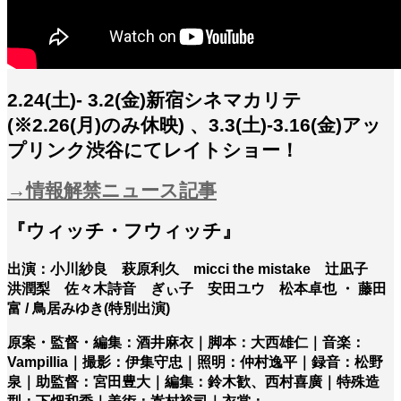
2.24(土)- 3.2(金)新宿シネマカリテ
(※2.26(月)のみ休映) 、3.3(土)-3.16(金)アッ
プリンク渋谷にてレイトショー！
→情報解禁ニュース記事
『ウィッチ・フウィッチ』
出演：小川紗良 萩原利久 micci the mistake 辻凪子
洪潤梨 佐々木詩音 ぎぃ子 安田ユウ 松本卓也 ・ 藤田
富 / 鳥居みゆき(特別出演)
原案・監督・編集：酒井麻衣｜脚本：大西雄仁｜音楽：
Vampillia｜撮影：伊集守忠｜照明：仲村逸平｜録音：松野
泉｜助監督：宮田豊大｜編集：鈴木歓、西村喜廣｜特殊造