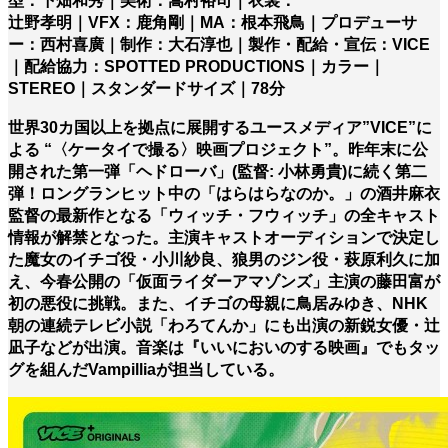
型：下畑和秀｜美術：嵩村裕司｜衣裳：
辻野孝明｜VFX：鹿角剛｜MA：根本飛鳥｜プロデューサ
ー：西村喜廣｜制作：大石淳也｜製作・配給・宣伝：VICE
｜配給協力：SPOTTED PRODUCTIONS｜カラー｜
STEREO｜スタンダードサイズ｜78分
世界30カ国以上を拠点に展開するユースメディア”VICE”に
よる “〈ケータイで撮る〉映画プロジェクト”。昨年末に公
開された第一弾「ヘドローバ」(監督: 小林勇貴)に続く第二
弾！ロングランヒット中の「はらはらなのか。」の酒井麻衣
監督の最新作となる「ウィッチ・フウィッチ」の全キャスト
情報が解禁となった。主演キャストオーディションで決定し
た魔女のイチゴ役・小川紗良、狼男のジン役・萩原利久に加
え、今春公開の「仮面ライダーアマゾンズ」主演の藤田富が
初の悪役に挑戦。また、イチゴの母親に鳥居みゆき、NHK
朝の連続テレビ小説「わろてんか」にも出演の新鋭女優・辻
凪子などが出演。音楽は『いいにおいのする映画』でもタッ
グを組んだVampilliaが担当している。