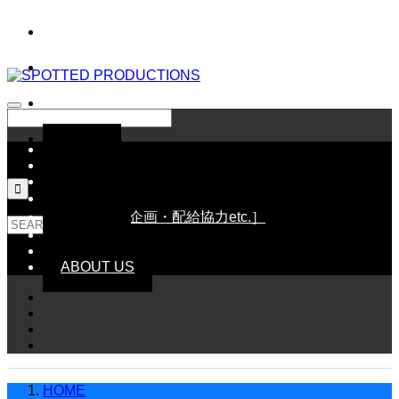
HOME
NEWS
SCHEDULE

LINE UP［配給作品］
WORKS［企画・配給協力etc.］
GOODS
CONTACT
ABOUT US
HOME