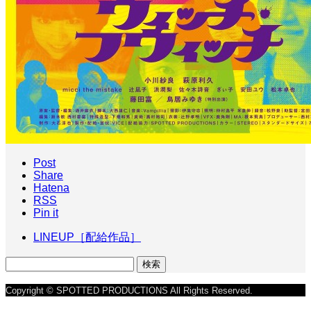
Post
Share
Hatena
RSS
Pin it
LINEUP［配給作品］
検
索:
Copyright © SPOTTED PRODUCTIONS All Rights Reserved.