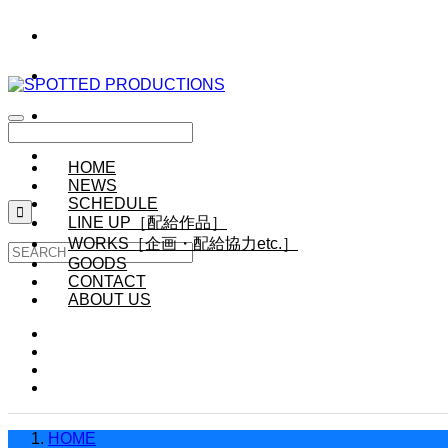
HOME
NEWS
SCHEDULE

LINE UP［配給作品］
WORKS［企画・配給協力etc.］
GOODS
CONTACT
ABOUT US
HOME