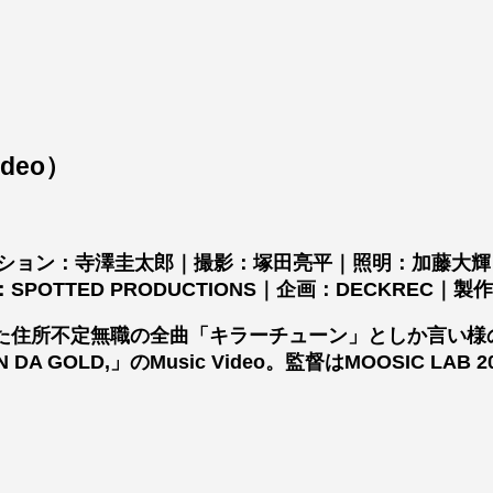
ideo）
クション：寺澤圭太郎｜撮影：塚田亮平｜照明：加藤大
TED PRODUCTIONS｜企画：DECKREC｜製作：U
た住所不定無職の全曲「キラーチューン」としか言い様
N DA GOLD,」のMusic Video。監督はMOOSI