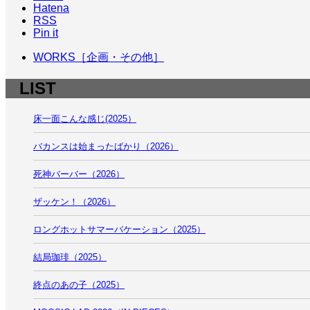
Hatena
RSS
Pin it
WORKS［企画・その他］
LIST
床一面こんな感じ(2025）
バカンスは始まったばかり（2026）
死神バーバー（2026）
ザッケン！（2026）
ロングホットサマーバケーション（2025）
結局珈琲（2025）
終点のあの子（2025）