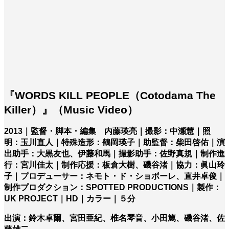
『WORDS KILL PEOPLE（Cotodama The
Killer）』（Music Video）
2013｜監督・脚本・編集 内藤瑛亮｜撮影：中瀬慧｜照
明：玉川直人｜特殊造形：鶴岡瑛子｜助監督：柴田啓佑｜演
出助手：大黒友也、伊藤和馬｜撮影助手：佐野真規｜制作進
行：宮川佳太｜制作応援：板倉大樹、磯谷渚｜協力：眞山玲
子｜プロデューサー：ネモト・ド・ショボーレ、直井卓俊｜
制作プロダクション：SPOTTED PRODUCTIONS｜製作：
UK PROJECT｜HD｜カラー｜５分
出演：鈴木卓爾、宮田亜紀、椎名琴音、小田篤、磯谷渚、佐