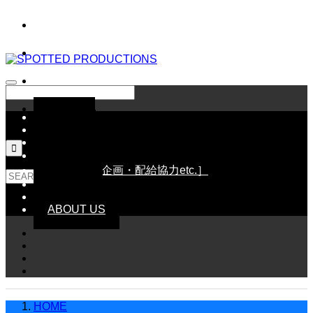
HOME
NEWS
SCHEDULE

LINE UP［配給作品］
WORKS［企画・配給協力etc.］
GOODS
CONTACT
ABOUT US
HOME