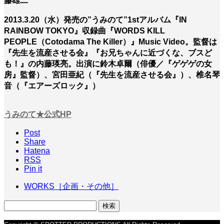
藤雄二
2013.3.20（水）発売の”うみのて”1stアルバム『IN
RAINBOW TOKYO』収録曲『WORDS KILL
PEOPLE（Cotodama The Killer）』Music Video。監督は
『先生を流産させる会』『お兄ちゃんに近づくな、ブスど
も！』の内藤瑛亮。出演に鈴木卓爾（俳優／『ゲゲゲの女
房』監督）、宮田亜紀（『先生を流産させる会』）、椎名琴
音（『エアーズロック』）
うみのて★公式HP
Post
Share
Hatena
RSS
Pin it
WORKS［企画・その他］
検
索: