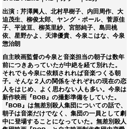
出­演：芹澤興人、北村早樹子、内田周作、大
迫茂生、柳俊太郎、ヤング・ポール、菅原佳
子、平波亘、柳英里紗、宮部純子、島田桃
依、星野かよ、天津優貴、今泉こはな、今泉
惣治朗
自主映画監督の今泉と音楽担当の朝子は数年
前につきあっていたが中絶を経て別れた。
それでも今泉に依頼されれば音楽つくる朝
子。そんな２人の関係をそれぞれの現在の恋
人をはじめ、よく思わない人も多い。今泉は
新作映画『BOB』の撮影準備をしていた。
『BOB』は無差別殺人集団についての話で、
朝子は音楽だけでなく、集団の一員として劇
中に登場することになっていた。無差別殺人