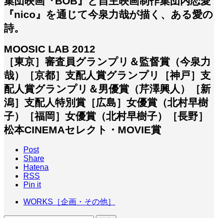
集団映画『BOB』と自主映画制作集団内恋愛
『nico』を通じて今泉力哉が描く、ある愛の
詩。
MOOSIC LAB 2012
［東京］審査員グランプリ＆監督賞（今泉力
哉）［京都］支配人賞グランプリ［神戸］支
配人賞グランプリ＆男優賞（芹澤興人）［新
潟］支配人特別賞［広島］女優賞（北村早樹
子）［福岡］女優賞（北村早樹子）［長野］
松本CINEMAセレクト・MOVIE賞
Post
Share
Hatena
RSS
Pin it
WORKS［企画・その他］