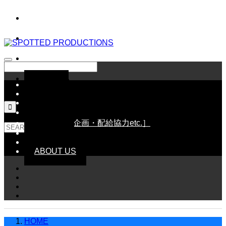
HOME
NEWS
SCHEDULE

LINE UP［配給作品］
WORKS［企画・配給協力etc.］
GOODS
CONTACT
ABOUT US
HOME