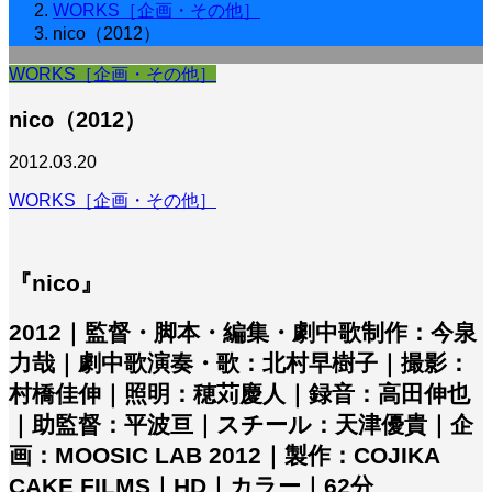
WORKS［企画・その他］
nico（2012）
WORKS［企画・その他］
nico（2012）
2012.03.20
WORKS［企画・その他］
『nico』
2012｜監督・脚本・編集・劇中歌制作：今泉
力哉｜劇中歌演奏・歌：北村早樹子｜撮影：
村橋佳伸｜照明：穂苅慶人｜録音：高田伸也
｜助監督：平波亘｜スチール：天津優貴｜企
画：MOOSIC LAB 2012｜製作：COJIKA
CAKE FILMS｜HD｜カラー｜62分