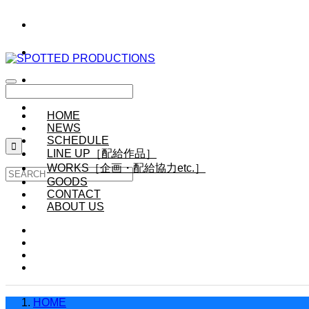
HOME
NEWS
SCHEDULE

LINE UP［配給作品］
WORKS［企画・配給協力etc.］
GOODS
CONTACT
ABOUT US
HOME