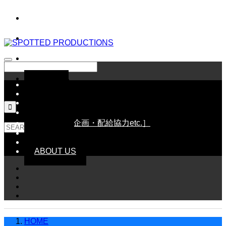
HOME
NEWS
SCHEDULE

LINE UP［配給作品］
WORKS［企画・配給協力etc.］
GOODS
CONTACT
ABOUT US
HOME