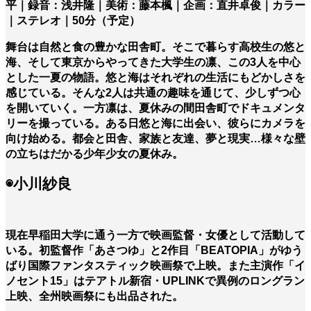
平｜録音：浅井隆｜美術：藤本楓｜企画：直井卓俊｜カラー
｜ステレオ｜50分（予定）
舞台は⾃然と⾷の豊かな田舎町。そこで暮らす⾼校生の悠と
海、そして東京からやってきた⼤学⽣の凛、この3人を中⼼
とした一夏の物語。悠と海はそれぞれの⽣活にもどかしさを
感じている。そんな2⼈は共通の趣味を通じて、少しずつ心
を開いていく。一⽅凛は、夏休みの間⽥舎町でドキュメンタ
リーを撮っている。ある⽇悠と海に出会い、彼らにカメラを
向け始める。都会と田舎、家族と友達、夢と現実…様々な壁
の立ちはだかる少年少女の夏休み。
◉小川紗良
現在早稲田大学に通う一方で映画監督・女優として活動して
いる。初監督作「あさつゆ」と2作目「BEATOPIA」がゆう
ばり国際ファンタスティック映画祭で上映。また主演作「イ
ノセント15」はテアトル新宿・UPLINKで異例のロングラン
上映、全州映画祭にも出品された。