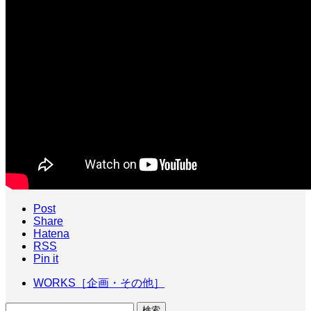
Post
Share
Hatena
RSS
Pin it
WORKS［企画・その他］
検